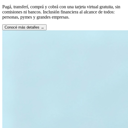
Pagá, transferí, comprá y cobrá con una tarjeta virtual gratuita, sin
comisiones ni bancos. Inclusión financiera al alcance de todos:
personas, pymes y grandes empresas.
Conocé más detalles
→